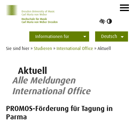
Zur Hauptnavigation
Zum Slider
Zum Hauptinhalt
Navig
ein-/
Hoher
Kontrast
Deutsch
umschalt
Informationen für
Studierende
Bewerber*innen
International
Presse
Alumni
English
Sie sind hier »
Studieren
»
International Office
» Aktuell
Aktuell
Alle Meldungen
International Office
PROMOS-Förderung für Tagung in
Parma