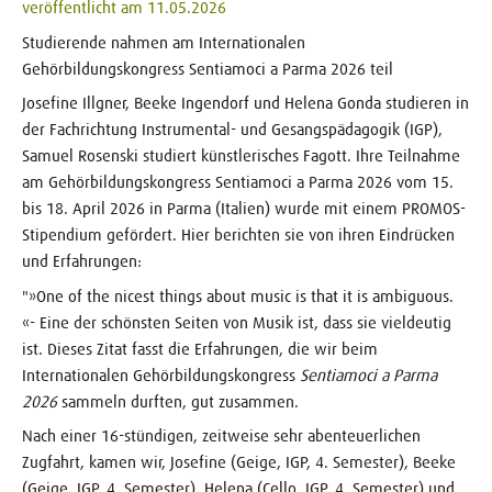
veröffentlicht am 11.05.2026
Studierende nahmen am Internationalen
Gehörbildungskongress Sentiamoci a Parma 2026 teil
Josefine Illgner, Beeke Ingendorf und Helena Gonda studieren in
der Fachrichtung Instrumental- und Gesangspädagogik (IGP),
Samuel Rosenski studiert künstlerisches Fagott. Ihre Teilnahme
am Gehörbildungskongress Sentiamoci a Parma 2026 vom 15.
bis 18. April 2026 in Parma (Italien) wurde mit einem PROMOS-
Stipendium gefördert. Hier berichten sie von ihren Eindrücken
und Erfahrungen:
"»One of the nicest things about music is that it is ambiguous.
«- Eine der schönsten Seiten von Musik ist, dass sie vieldeutig
ist. Dieses Zitat fasst die Erfahrungen, die wir beim
Internationalen Gehörbildungskongress
Sentiamoci a Parma
2026
sammeln durften, gut zusammen.
Nach einer 16-stündigen, zeitweise sehr abenteuerlichen
Zugfahrt, kamen wir, Josefine (Geige, IGP, 4. Semester), Beeke
(Geige, IGP, 4. Semester), Helena (Cello, IGP, 4. Semester) und