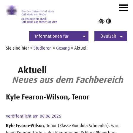
Zur Hauptnavigation
Zum Slider
Zum Hauptinhalt
Navig
ein-/
Hoher
Kontrast
Deutsch
umschalt
Informationen für
Studierende
Bewerber*innen
International
Presse
Alumni
English
Sie sind hier »
Studieren
»
Gesang
» Aktuell
Aktuell
Neues aus dem Fachbereich
Kyle Fearon-Wilson, Tenor
veröffentlicht am 08.06.2026
Kyle Fearon-Wilson
, Tenor (Klasse Gundula Schneider), wird
beim Sommerfestival der Kammeroper Schloss Rheinsberg