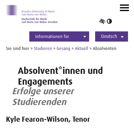
Zur Hauptnavigation
Zum Slider
Zum Hauptinhalt
Navig
ein-/
Hoher
Kontrast
Deutsch
umschalt
Informationen für
Studierende
Bewerber*innen
International
Presse
Alumni
English
Sie sind hier »
Studieren
»
Gesang
»
Aktuell
» Absolventen
Absolvent*innen und
Engagements
Erfolge unserer
Studierenden
Kyle Fearon-Wilson, Tenor