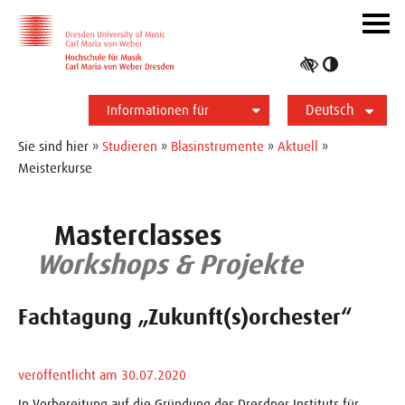
Zur Hauptnavigation
Zum Slider
Zum Hauptinhalt
Navig
ein-/
Hoher
Kontrast
Deutsch
umschalt
Informationen für
Studierende
Bewerber*innen
International
Presse
Alumni
English
Sie sind hier »
Studieren
»
Blasinstrumente
»
Aktuell
»
Meisterkurse
Masterclasses
Workshops & Projekte
Fachtagung „Zukunft(s)orchester“
veröffentlicht am 30.07.2020
In Vorbereitung auf die Gründung des Dresdner Instituts für