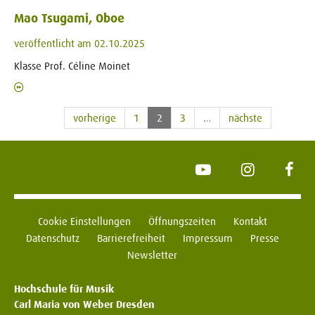
Mao Tsugami, Oboe
veröffentlicht am 02.10.2025
Klasse Prof. Céline Moinet
vorherige
1
2
3
…
nächste
YouTube
Instagram
Face
Cookie Einstellungen
Öffnungszeiten
Kontakt
Datenschutz
Barrierefreiheit
Impressum
Presse
Newsletter
Hochschule für Musik
Carl Maria von Weber Dresden