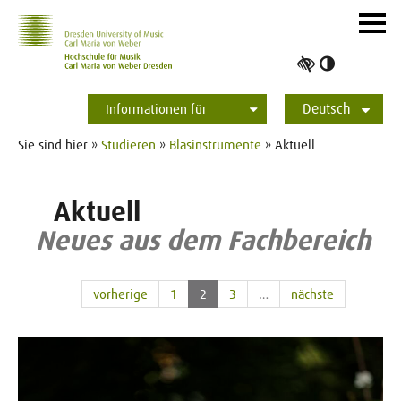
Zur Hauptnavigation
Zum Slider
Zum Hauptinhalt
Navig
ein-/
Hoher
Kontrast
Deutsch
umschalt
Informationen für
Studierende
Bewerber*innen
International
Presse
Alumni
English
Sie sind hier »
Studieren
»
Blasinstrumente
» Aktuell
Aktuell
Neues aus dem Fachbereich
vorherige
1
2
3
…
nächste