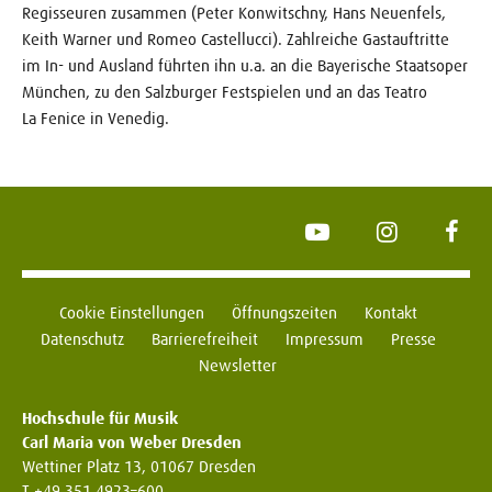
Regisseuren zusammen (Peter Konwitschny, Hans Neuenfels,
Keith Warner und Romeo Castellucci). Zahlreiche Gastauftritte
im In- und Ausland führten ihn u.a. an die Bayerische Staatsoper
München, zu den Salzburger Festspielen und an das Teatro
La Fenice in Venedig.
YouTube
Instagram
Face
Cookie Einstellungen
Öffnungszeiten
Kontakt
Datenschutz
Barrierefreiheit
Impressum
Presse
Newsletter
Hochschule für Musik
Carl Maria von Weber Dresden
Wettiner Platz 13, 01067 Dresden
T +49 351 4923–600