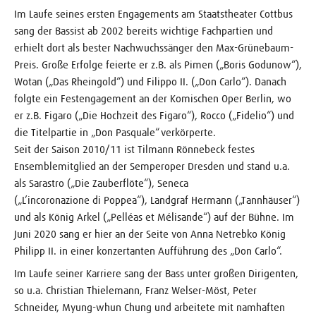
Im Laufe seines ersten Engagements am Staatstheater Cottbus
sang der Bassist ab 2002 bereits wichtige Fachpartien und
erhielt dort als bester Nachwuchssänger den Max-Grünebaum-
Preis. Große Erfolge feierte er z.B. als Pimen („Boris Godunow“),
Wotan („Das Rheingold“) und Filippo II. („Don Carlo“). Danach
folgte ein Festengagement an der Komischen Oper Berlin, wo
er z.B. Figaro („Die Hochzeit des Figaro“), Rocco („Fidelio“) und
die Titelpartie in „Don Pasquale“ verkörperte.
Seit der Saison 2010/11 ist Tilmann Rönnebeck festes
Ensemblemitglied an der Semperoper Dresden und stand u.a.
als Sarastro („Die Zauberflöte“), Seneca
(„L’incoronazione di Poppea“), Landgraf Hermann („Tannhäuser“)
und als König Arkel („Pelléas et Mélisande“) auf der Bühne. Im
Juni 2020 sang er hier an der Seite von Anna Netrebko König
Philipp II. in einer konzertanten Aufführung des „Don Carlo“.
Im Laufe seiner Karriere sang der Bass unter großen Dirigenten,
so u.a. Christian Thielemann, Franz Welser-Möst, Peter
Schneider, Myung-whun Chung und arbeitete mit namhaften