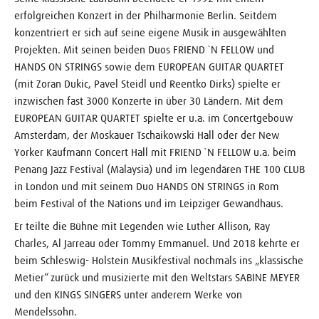
erfolgreichen Konzert in der Philharmonie Berlin. Seitdem
konzentriert er sich auf seine eigene Musik in ausgewählten
Projekten. Mit seinen beiden Duos FRIEND `N FELLOW und
HANDS ON STRINGS sowie dem EUROPEAN GUITAR QUARTET
(mit Zoran Dukic, Pavel Steidl und Reentko Dirks) spielte er
inzwischen fast 3000 Konzerte in über 30 Ländern. Mit dem
EUROPEAN GUITAR QUARTET spielte er u.a. im Concertgebouw
Amsterdam, der Moskauer Tschaikowski Hall oder der New
Yorker Kaufmann Concert Hall mit FRIEND `N FELLOW u.a. beim
Penang Jazz Festival (Malaysia) und im legendären THE 100 CLUB
in London und mit seinem Duo HANDS ON STRINGS in Rom
beim Festival of the Nations und im Leipziger Gewandhaus.
Er teilte die Bühne mit Legenden wie Luther Allison, Ray
Charles, Al Jarreau oder Tommy Emmanuel. Und 2018 kehrte er
beim Schleswig- Holstein Musikfestival nochmals ins „klassische
Metier“ zurück und musizierte mit den Weltstars SABINE MEYER
und den KINGS SINGERS unter anderem Werke von
Mendelssohn.