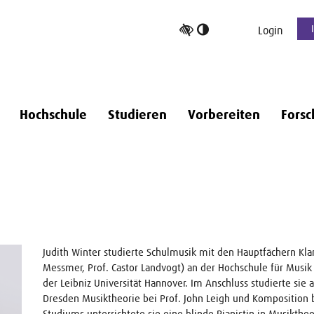
Hoher
Login
Kontrast
umschalten
Hochschule
Studieren
Vorbereiten
Forsc
Judith Winter studierte Schulmusik mit den Hauptfächern Klar
Messmer, Prof. Castor Landvogt) an der Hochschule für Musi
der Leibniz Universität Hannover. Im Anschluss studierte sie 
Dresden Musiktheorie bei Prof. John Leigh und Komposition 
Studiums unterrichtete sie eine blinde Pianistin in Musiktheo