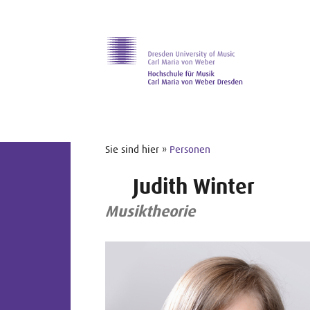
Zur Hauptnavigation
Zum Slider
Zum Hauptinhalt
Sie sind hier »
Personen
Judith Winter
Musiktheorie