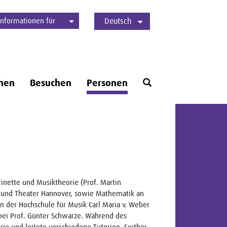
Informationen für
Deutsch
Studierende
Bewerber*innen
International
Presse
Alumni
English
Öffne
hen
Besuchen
Personen
Suchformular
inette und Musiktheorie (Prof. Martin
k und Theater Hannover, sowie Mathematik an
an der Hochschule für Musik Carl Maria v. Weber
bei Prof. Günter Schwarze. Während des
rie und leitete verschiedene Tutorien. Seither