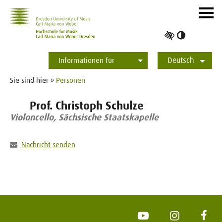
Zur Hauptnavigation
Zum Slider
Zum Hauptinhalt
Navig
ein-/
Hoher
Kontrast
Deutsch
umschalt
Informationen für
Studierende
Bewerber*innen
International
Presse
Alumni
English
Sie sind hier »
Personen
Prof. Christoph Schulze
Violoncello, Sächsische Staatskapelle
Nachricht senden
YouTube
Instagram
Face