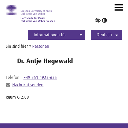
Zur Hauptnavigation
Zum Slider
Zum Hauptinhalt
Navig
ein-/
Hoher
Kontrast
Deutsch
umschalt
Informationen für
Studierende
Bewerber*innen
International
Presse
Alumni
English
Sie sind hier »
Personen
Dr. Antje Hegewald
Telefon:
+49 351 4923-635
Nachricht senden
Raum G 2.08