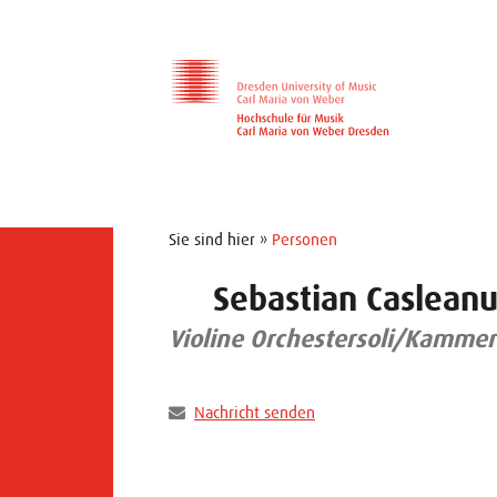
Zur Hauptnavigation
Zum Slider
Zum Hauptinhalt
Sie sind hier »
Personen
Sebastian Caslean
Violine Orchestersoli/Kamme
Nachricht senden