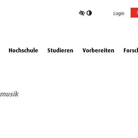
Hoher
Login
Kontrast
umschalten
Hochschule
Studieren
Vorbereiten
Forsc
u
rmusik