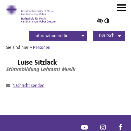
Zur Hauptnavigation
Zum Slider
Zum Hauptinhalt
Navig
ein-/
Hoher
Kontrast
Deutsch
umschalt
Informationen für
Studierende
Bewerber*innen
International
Presse
Alumni
English
Sie sind hier »
Personen
Luise Sitzlack
Stimmbildung Lehramt Musik
Nachricht senden
YouTube
Instagram
Face