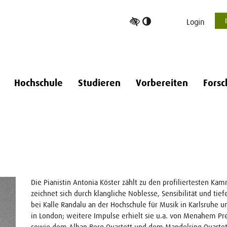
Hoher
Login
Kontrast
umschalten
Hochschule
Studieren
Vorbereiten
Forsc
Die Pianistin Antonia Köster zählt zu den profiliertesten Ka
zeichnet sich durch klangliche Noblesse, Sensibilität und tief
bei Kalle Randalu an der Hochschule für Musik in Karlsruhe 
in London; weitere Impulse erhielt sie u.a. von Menahem Press
sowie dem Alban Berg Quartett und dem Mandelring Quartet