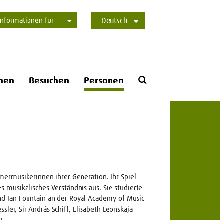
Informationen für
Deutsch
Studierende
Bewerber*innen
International
Presse
Alumni
English
Öffne
hen
Besuchen
Personen
Suchformular
mmermusikerinnen ihrer Generation. Ihr Spiel
es musikalisches Verständnis aus. Sie studierte
und Ian Fountain an der Royal Academy of Music
ler, Sir András Schiff, Elisabeth Leonskaja
t.