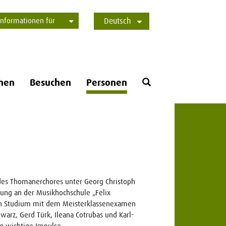
Informationen für
Deutsch
Studierende
Bewerber*innen
International
Presse
Alumni
English
Öffne
hen
Besuchen
Personen
Suchformular
 des Thomanerchores unter Georg Christoph
ldung an der Musikhochschule „Felix
ein Studium mit dem Meisterklassenexamen
warz, Gerd Türk, Ileana Cotrubas und Karl-
g wichtige Impulse.