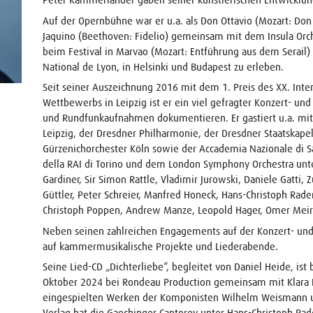
Auf der Opernbühne war er u.a. als Don Ottavio (Mozart: Don 
Jaquino (Beethoven: Fidelio) gemeinsam mit dem Insula Orch
beim Festival in Marvao (Mozart: Entführung aus dem Serail)
National de Lyon, in Helsinki und Budapest zu erleben.
Seit seiner Auszeichnung 2016 mit dem 1. Preis des XX. Inte
Wettbewerbs in Leipzig ist er ein viel gefragter Konzert- und
und Rundfunkaufnahmen dokumentieren. Er gastiert u.a. m
Leipzig, der Dresdner Philharmonie, der Dresdner Staatskap
Gürzenichorchester Köln sowie der Accademia Nazionale di Sa
della RAI di Torino und dem London Symphony Orchestra unter
Gardiner, Sir Simon Rattle, Vladimir Jurowski, Daniele Gatti
Güttler, Peter Schreier, Manfred Honeck, Hans-Christoph R
Christoph Poppen, Andrew Manze, Leopold Hager, Omer Meir
Neben seinen zahlreichen Engagements auf der Konzert- und
auf kammermusikalische Projekte und Liederabende.
Seine Lied-CD „Dichterliebe“, begleitet von Daniel Heide, is
Oktober 2024 bei Rondeau Production gemeinsam mit Klara Hor
eingespielten Werken der Komponisten Wilhelm Weismann u
Verlag hat die Gaechinger Cantorey unter Hans-Christoph 