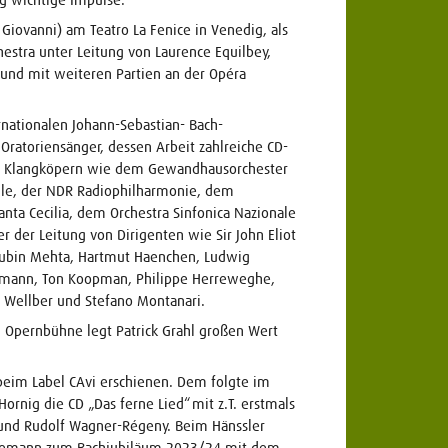
Giovanni) am Teatro La Fenice in Venedig, als
estra unter Leitung von Laurence Equilbey,
 und mit weiteren Partien an der Opéra
rnationalen Johann-Sebastian- Bach-
 Oratoriensänger, dessen Arbeit zahlreiche CD-
it Klangköpern wie dem Gewandhausorchester
elle, der NDR Radiophilharmonie, dem
nta Cecilia, dem Orchestra Sinfonica Nazionale
 der Leitung von Dirigenten wie Sir John Eliot
, Zubin Mehta, Hartmut Haenchen, Ludwig
ademann, Ton Koopman, Philippe Herreweghe,
 Wellber und Stefano Montanari.
 Opernbühne legt Patrick Grahl großen Wert
t beim Label CAvi erschienen. Dem folgte im
nig die CD „Das ferne Lied“ mit z.T. erstmals
nd Rudolf Wagner-Régeny. Beim Hänssler
Rademann zum Bachjubiläum 2023/24 mit dem