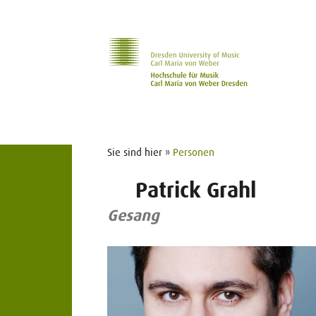
Zur Hauptnavigation
Zum Slider
Zum Hauptinhalt
Sie sind hier »
Personen
Patrick Grahl
Gesang