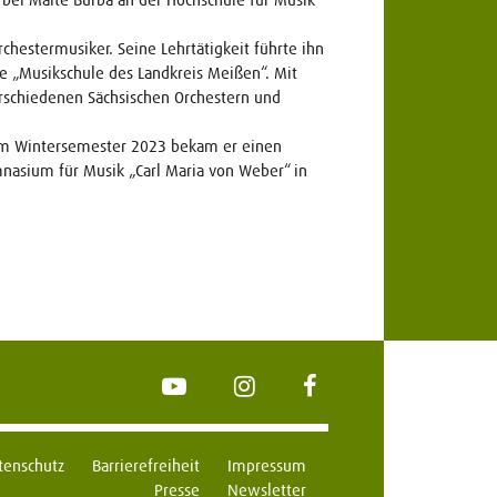
hestermusiker. Seine Lehrtätigkeit führte ihn
ie „Musikschule des Landkreis Meißen“. Mit
erschiedenen Sächsischen Orchestern und
 im Wintersemester 2023 bekam er einen
nasium für Musik „Carl Maria von Weber“ in
YouTube
Instagram
FaceBook
tenschutz
Barrierefreiheit
Impressum
Presse
Newsletter