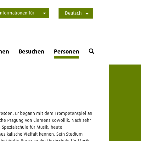
Informationen für
Deutsch
Studierende
Bewerber*innen
International
Presse
Alumni
English
Öffne
hen
Besuchen
Personen
Suchformular
 Dresden. Er begann mit dem Trompetenspiel an
sche Prägung von Clemens Kowollik. Nach sehr
e Spezialschule für Musik, heute
sikalische Vielfalt kennen. Sein Studium
 bei Malte Burba an der Hochschule für Musik