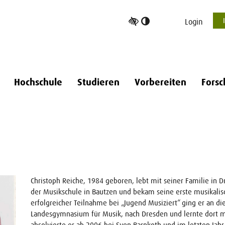
Hoher
Login
Kontrast
umschalten
Hochschule
Studieren
Vorbereiten
Forsc
Christoph Reiche, 1984 geboren, lebt mit seiner Familie in
der Musikschule in Bautzen und bekam seine erste musikali
erfolgreicher Teilnahme bei „Jugend Musiziert“ ging er an di
Landesgymnasium für Musik, nach Dresden und lernte dort mu
absolvierte er ab 2006 bei Sven Barnkoth und im letzten Jahr