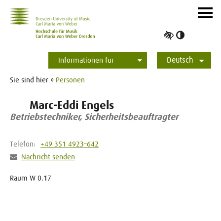
Zur Hauptnavigation
Zum Slider
Zum Hauptinhalt
Navig
ein-/
Hoher
Kontrast
Deutsch
umschalt
Informationen für
Studierende
Bewerber*innen
International
Presse
Alumni
English
Sie sind hier »
Personen
Marc-Eddi Engels
Betriebstechniker, Sicherheitsbeauftragter
Telefon:
+49 351 4923–642
Nachricht senden
Raum W 0.17