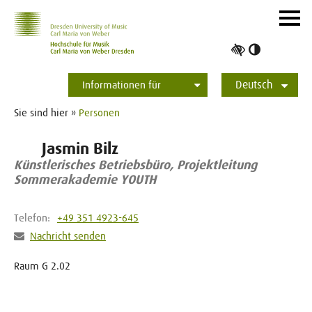
Zur Hauptnavigation
Zum Slider
Zum Hauptinhalt
Navig
ein-/
Hoher
Kontrast
Deutsch
umschalt
Informationen für
Studierende
Bewerber*innen
International
Presse
Alumni
English
Sie sind hier »
Personen
Jasmin Bilz
Künstlerisches Betriebsbüro, Projektleitung
Sommerakademie YOUTH
Telefon:
+49 351 4923-645
Nachricht senden
Raum G 2.02