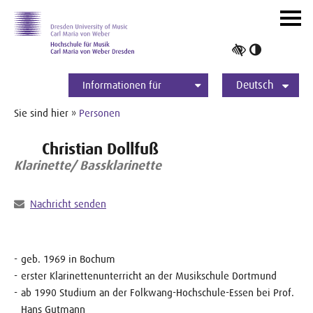
Zur Hauptnavigation
Zum Slider
Zum Hauptinhalt
Navig
ein-/
Hoher
Kontrast
Deutsch
umschalt
Informationen für
Studierende
Bewerber*innen
International
Presse
Alumni
English
Sie sind hier »
Personen
Christian Dollfuß
Klarinette/ Bassklarinette
Nachricht senden
geb. 1969 in Bochum
erster Klarinettenunterricht an der Musikschule Dortmund
ab 1990 Studium an der Folkwang-Hochschule-Essen bei Prof.
Hans Gutmann