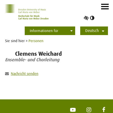
Zur Hauptnavigation
Zum Slider
Zum Hauptinhalt
Navig
ein-/
Hoher
Kontrast
Deutsch
umschalt
Informationen für
Studierende
Bewerber*innen
International
Presse
Alumni
English
Sie sind hier »
Personen
Clemens Weichard
Ensemble- und Chorleitung
Nachricht senden
YouTube
Instagram
Face