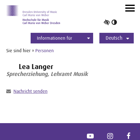
Zur Hauptnavigation
Zum Slider
Zum Hauptinhalt
Navig
ein-/
Hoher
Kontrast
Deutsch
umschalt
Informationen für
Studierende
Bewerber*innen
International
Presse
Alumni
English
Sie sind hier »
Personen
Lea Langer
Sprecherziehung, Lehramt Musik
Nachricht senden
YouTube
Instagram
Face