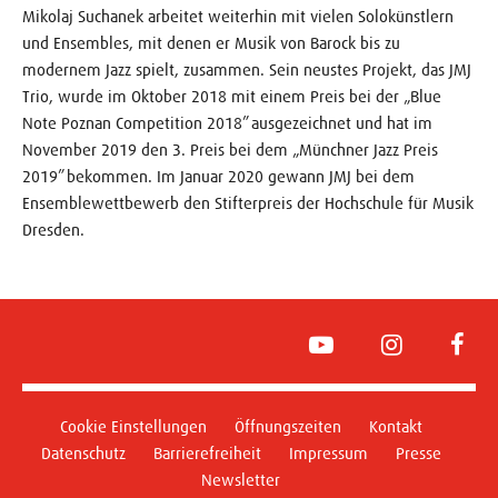
Mikolaj Suchanek arbeitet weiterhin mit vielen Solokünstlern
und Ensembles, mit denen er Musik von Barock bis zu
modernem Jazz spielt, zusammen. Sein neustes Projekt, das JMJ
Trio, wurde im Oktober 2018 mit einem Preis bei der „Blue
Note Poznan Competition 2018” ausgezeichnet und hat im
November 2019 den 3. Preis bei dem „Münchner Jazz Preis
2019” bekommen. Im Januar 2020 gewann JMJ bei dem
Ensemblewettbewerb den Stifterpreis der Hochschule für Musik
Dresden.
YouTube
Instagram
Face
Cookie Einstellungen
Öffnungszeiten
Kontakt
Datenschutz
Barrierefreiheit
Impressum
Presse
Newsletter