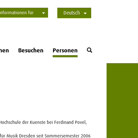
Informationen für
Deutsch
Studierende
Bewerber*innen
International
Presse
Alumni
English
Öffne
hen
Besuchen
Personen
Suchformular
ochschule der Kuenste bei Ferdinand Povel,
e für Musik Dresden seit Sommersemester 2006