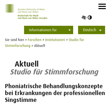
Zur Hauptnavigation
Zum Slider
Zum Hauptinhalt
Navig
ein-/
Hoher
Kontrast
Deutsch
umschalt
Informationen für
Studierende
Bewerber*innen
International
Presse
Alumni
English
Sie sind hier »
Forschen
»
Institutionen
»
Studio für
Stimmforschung
» Aktuell
Aktuell
Studio für Stimmforschung
Phoniatrische Behandlungskonzepte
bei Erkrankungen der professionellen
Singstimme