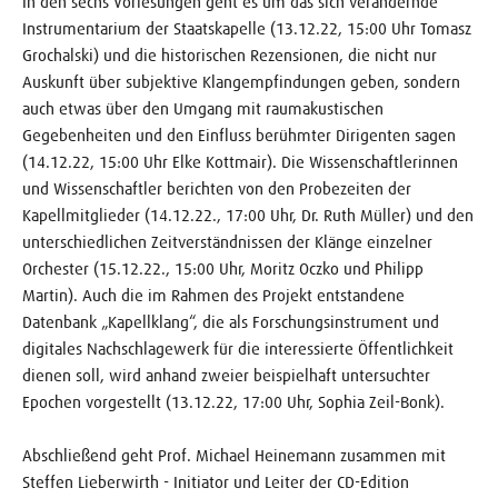
In den sechs Vorlesungen geht es um das sich verändernde
Instrumentarium der Staatskapelle (13.12.22, 15:00 Uhr Tomasz
Grochalski) und die historischen Rezensionen, die nicht nur
Auskunft über subjektive Klangempfindungen geben, sondern
auch etwas über den Umgang mit raumakustischen
Gegebenheiten und den Einfluss berühmter Dirigenten sagen
(14.12.22, 15:00 Uhr Elke Kottmair). Die Wissenschaftlerinnen
und Wissenschaftler berichten von den Probezeiten der
Kapellmitglieder (14.12.22., 17:00 Uhr, Dr. Ruth Müller) und den
unterschiedlichen Zeitver­ständ­nissen der Klänge einzelner
Orchester (15.12.22., 15:00 Uhr, Moritz Oczko und Philipp
Martin). Auch die im Rahmen des Projekt entstandene
Datenbank „Kapellklang“, die als Forschungsinstrument und
digitales Nachschlagewerk für die interessierte Öffentlichkeit
dienen soll, wird anhand zweier beispielhaft untersuchter
Epochen vorgestellt (13.12.22, 17:00 Uhr, Sophia Zeil-Bonk).
Abschließend geht Prof. Michael Heinemann zusammen mit
Steffen Lieberwirth - Initiator und Leiter der CD-Edition