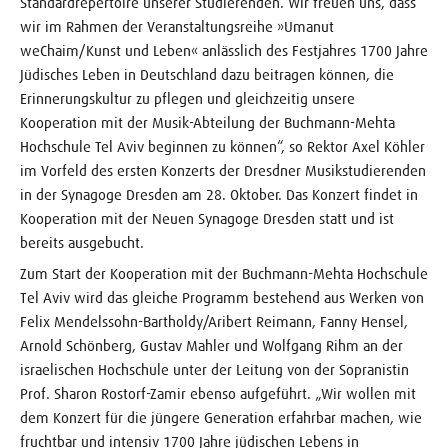
Standardrepertoire unserer Studierenden. Wir freuen uns, dass
wir im Rahmen der Veranstaltungsreihe »Umanut
weChaim/Kunst und Leben« anlässlich des Festjahres 1700 Jahre
Jüdisches Leben in Deutschland dazu beitragen können, die
Erinnerungs­kultur zu pflegen und gleichzeitig unsere
Kooperation mit der Musik-Abteilung der Buchmann-Mehta
Hochschule Tel Aviv beginnen zu können“, so Rektor Axel Köhler
im Vorfeld des ersten Konzerts der Dresdner Musikstudierenden
in der Synagoge Dresden am 28. Oktober. Das Konzert findet in
Kooperation mit der Neuen Synagoge Dresden statt und ist
bereits ausgebucht.
Zum Start der Kooperation mit der Buchmann-Mehta Hochschule
Tel Aviv wird das gleiche Programm bestehend aus Werken von
Felix Mendelssohn-Bartholdy/Aribert Reimann, Fanny Hensel,
Arnold Schönberg, Gustav Mahler und Wolfgang Rihm an der
israelischen Hochschule unter der Leitung von der Sopranistin
Prof. Sharon Rostorf-Zamir ebenso aufgeführt. „Wir wollen mit
dem Konzert für die jüngere Generation erfahrbar machen, wie
fruchtbar und intensiv 1700 Jahre jüdischen Lebens in