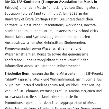
Die
32. EAS-Konferenz (European Association for Music in
Schools)
unter dem Motto "Unlocking Voices: Shaping Music
Education Futures“ fand vom 4. bis 7. Juni 2025 an der
University of Évora (Portugal) statt. Die unterschiedlichen
Formate, wie z.B. Paper Presentations, Workshops, Doctoral
Student Forum, Student Forum, Postersessions, School Visits,
Round Tables und Symposia regten den internationalen
Austausch zwischen Musiklehrkräften, Studierenden,
Promovierenden sowie Wissenschaftlerinnen und
Wissenschaftlern an. Konzerte sowie das gemeinsame
Conference-Dinner ermöglichten zudem Raum für den
informellen Austausch unter den Teilnehmenden.
Friederike Horn
, wissenschaftliche Mitarbeiterin im ESF-Projekt
"SMuW" (Sprache, Musik und Wahrnehmung),
nahm vom 3. bis
5. Juni am Doctoral Student Forum teil, welches unter Leitung
von Prof. Dr. Lehmann-Wermser, Prof. Dr. Kaarina Marjanen und
Dr. Eva-Maria Tralle stattfand. Hier stellte sie ihr
Promotionsprojekt unter dem Titel „Appropriation of Music
Video Tutorials from a Student’s Perspective“ vor. Dieses sowie