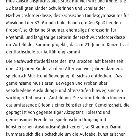
musikalisch anspruchsvolles Stück mit viel Witz und Ironie. Die
52 beteiligten Kinder, Schülerinnen und Schüler der
Nachwuchsförderklasse, des Sächsischen Landesgymnasiums für
Musik und der 63. Grundschule, haben großen Spaß bei den
Proben“, so Christine Straumer, ehemalige Professorin für
Rhythmik und langjährige Leiterin der Nachwuchsförderklasse
im Vorfeld des Sommerprojekts, das am 21. Juni im Konzertsaal
der Hochschule zur Aufführung kommt.
Die Nachwuchsförderklasse der HfM Dresden lädt bereits seit
über 40 Jahren Kinder ab dem Alter von vier Jahren dazu ein,
spielerisch Musik und Bewegung für sich zu entdecken. „Das
gemeinsame Musizieren, Bewegen und Proben über
verschiedene Ausbildungs- und Altersstufen hinweg sind ein
wichtiger Teil unserer Ausbildung. Sie vermitteln den Kindern
das umfassende Erlebnis einer künstlerischen Gemeinschaft, die
geprägt ist von gegenseitiger Akzeptanz, Toleranz und
gemeinsamer Freude am spielerischen Umgang mit
künstlerischen Ausdrucksmöglichkeiten“, so Straumer. Damit
kümmere sich die Hochschule um die Aufgabe, künstlerischen