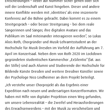
Entscheidungen – lieber auf Nummer sicher gehen oder sich
voll der Leidenschaft und Kunst hingeben. Dieser und andere
innere Konflikte werden mit ‚identities‘ als eine inszenierte
Konferenz auf die Bühne gebracht. Dabei kommt es zu einem
Streitgespräch – oder besser Streitgesang – bei dem reale
Sängerinnen und Sänger, ihre digitalen Avatare und das
Publikum im Saal miteinander interagieren werden“, so Lukas
Alois Roth, Chorgründer und Musik-Lehramtsstudent an der
Hochschule für Musik Dresden im Vorfeld der Aufführung am 7.
April im Konzertsaal. Neben dem von Roth 2020 im Lockdown
gegründeten studentischen Kammerchor „ExSilentio“ (lat. aus
der Stille) sind auch Alumni und Studierende der Hochschule für
Bildende Künste Dresden und weitere Dresdner Künstler sowie
der Psychologe Nico Lindheimer an dem Projekt beteiligt.
„Ich verstehe unser Chorprojekt als das Ergebnis einer
Expedition nach neuen und andersartigen Konzertformaten. Wir
haben mit Hilfe von digitaler Projektion einen Weg gefunden,
um unsere Lebensrealität – die Zweifel und Herausforderungen
des Erwachsenwerdens – mit der Musik zu verschmelzen und