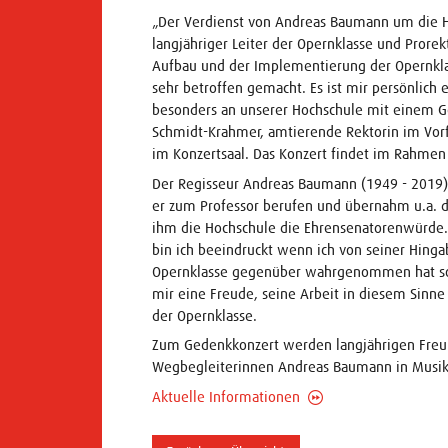
„Der Verdienst von Andreas Baumann um die Hoc
langjähriger Leiter der Opernklasse und Prorek
Aufbau und der Implementierung der Opernklass
sehr betroffen gemacht. Es ist mir persönlich 
besonders an unserer Hochschule mit einem Ge
Schmidt-Krahmer, amtierende Rektorin im Vorf
im Konzertsaal. Das Konzert findet im Rahmen
Der Regisseur Andreas Baumann (1949 - 2019)
er zum Professor berufen und übernahm u.a. da
ihm die Hochschule die Ehrensenatorenwürde.
bin ich beeindruckt wenn ich von seiner Hingab
Opernklasse gegenüber wahrgenommen hat sowi
mir eine Freude, seine Arbeit in diesem Sinne 
der Opernklasse.
Zum Gedenkkonzert werden langjährigen Freu
Wegbegleiterinnen Andreas Baumann in Musik
Aktuelle Informationen