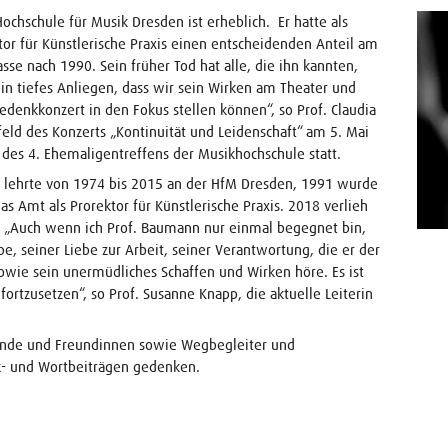
hschule für Musik Dresden ist erheblich. Er hatte als
tor für Künstlerische Praxis einen entscheidenden Anteil am
e nach 1990. Sein früher Tod hat alle, die ihn kannten,
ein tiefes Anliegen, dass wir sein Wirken am Theater und
denkkonzert in den Fokus stellen können“, so Prof. Claudia
eld des Konzerts „Kontinuität und Leidenschaft“ am 5. Mai
 des 4. Ehemaligentreffens der Musikhochschule statt.
 lehrte von 1974 bis 2015 an der HfM Dresden, 1991 wurde
s Amt als Prorektor für Künstlerische Praxis. 2018 verlieh
 „Auch wenn ich Prof. Baumann nur einmal begegnet bin,
e, seiner Liebe zur Arbeit, seiner Verantwortung, die er der
e sein unermüdliches Schaffen und Wirken höre. Es ist
fortzusetzen“, so Prof. Susanne Knapp, die aktuelle Leiterin
nde und Freundinnen sowie Wegbegleiter und
- und Wortbeiträgen gedenken.