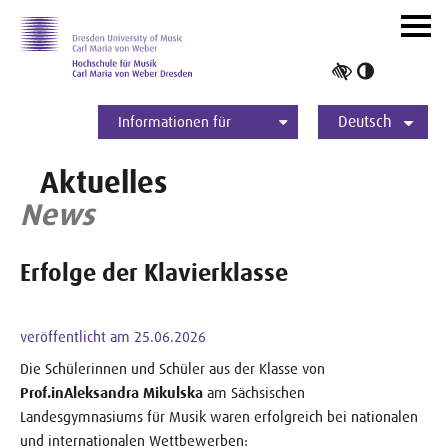
Zur Hauptnavigation
Zum Slider
Zum Hauptinhalt
Navig
ein-/
Hoher
Kontrast
Deutsch
umschalt
Informationen für
Studierende
Bewerber*innen
International
Presse
Alumni
English
Aktuelles
News
Erfolge der Klavierklasse
veröffentlicht am 25.06.2026
Die Schülerinnen und Schüler aus der Klasse von
Prof.in
Aleksandra Mikulska
am Sächsischen
Landesgymnasiums für Musik waren erfolgreich bei nationalen
und internationalen Wettbewerben: