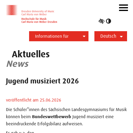
Zur Hauptnavigation
Zum Slider
Zum Hauptinhalt
Navig
ein-/
Hoher
Kontrast
Deutsch
umschalt
Informationen für
Studierende
Bewerber*innen
International
Presse
Alumni
English
Aktuelles
News
Jugend musiziert 2026
veröffentlicht am 25.06.2026
Die Schüler*innen des Sächsischen Landesgymnasiums für Musik
können beim
Bundeswettbewerb
Jugend musiziert eine
beeindruckende Erfolgsbilanz aufweisen.
Es gab u.a. den