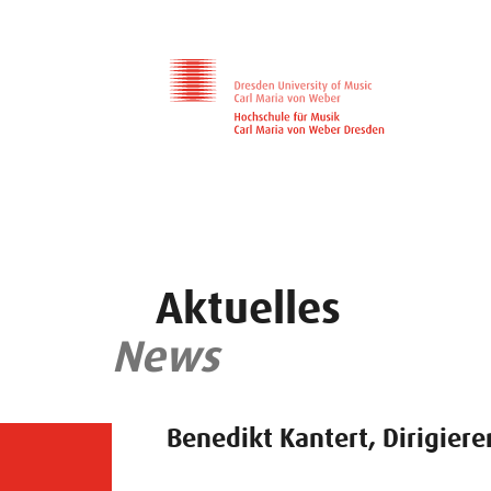
Zur Hauptnavigation
Zum Slider
Zum Hauptinhalt
Aktuelles
News
Benedikt Kantert, Dirigiere