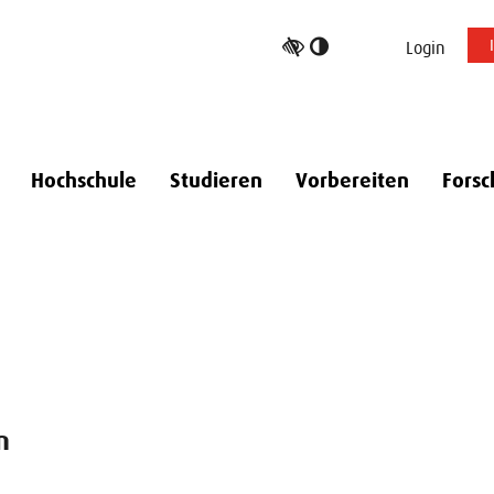
Hoher
Login
Kontrast
umschalten
Hochschule
Studieren
Vorbereiten
Forsc
n