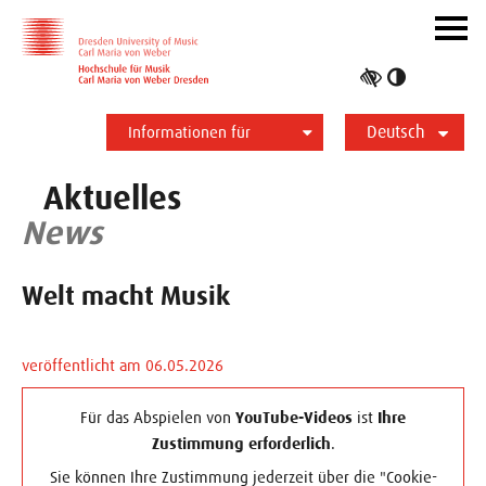
Zur Hauptnavigation
Zum Slider
Zum Hauptinhalt
Navig
ein-/
Hoher
Kontrast
Deutsch
umschalt
Informationen für
Studierende
Bewerber*innen
International
Presse
Alumni
English
Aktuelles
News
Welt macht Musik
veröffentlicht am 06.05.2026
Für das Abspielen von
YouTube-Videos
ist
Ihre
Zustimmung erforderlich
.
Sie können Ihre Zustimmung jederzeit über die "Cookie-