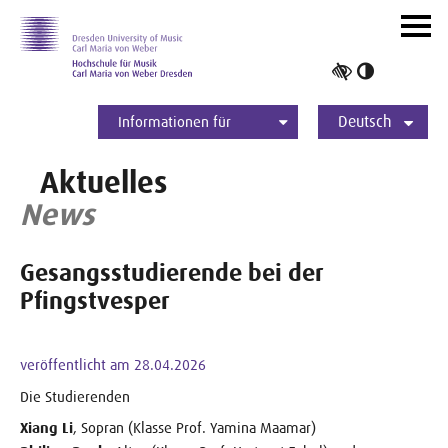
Zur Hauptnavigation
Zum Slider
Zum Hauptinhalt
Navig
ein-/
Hoher
Kontrast
Deutsch
umschalt
Informationen für
Studierende
Bewerber*innen
International
Presse
Alumni
English
Aktuelles
News
Gesangsstudierende bei der
Pfingstvesper
veröffentlicht am 28.04.2026
Die Studierenden
Xiang Li
, Sopran (Klasse Prof. Yamina Maamar)