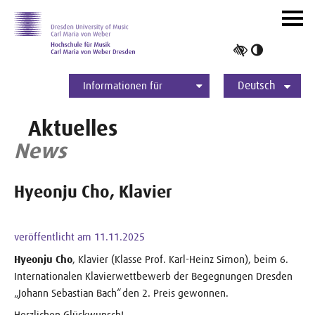
Zur Hauptnavigation
Zum Slider
Zum Hauptinhalt
Navig
ein-/
Hoher
Kontrast
Deutsch
umschalt
Informationen für
Studierende
Bewerber*innen
International
Presse
Alumni
English
Aktuelles
News
Hyeonju Cho, Klavier
veröffentlicht am 11.11.2025
Hyeonju Cho
, Klavier (Klasse Prof. Karl-Heinz Simon), beim 6.
Internationalen Klavierwettbewerb der Begegnungen Dresden
„Johann Sebastian Bach“ den 2. Preis gewonnen.
Herzlichen Glückwunsch!