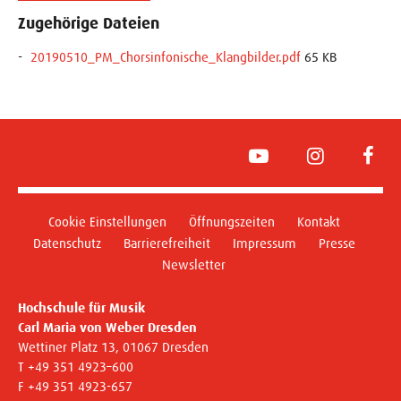
Zugehörige Dateien
20190510_PM_Chorsinfonische_Klangbilder.pdf
65 KB
YouTube
Instagram
Face
Cookie Einstellungen
Öffnungszeiten
Kontakt
Datenschutz
Barrierefreiheit
Impressum
Presse
Newsletter
Hochschule für Musik
Carl Maria von Weber Dresden
Wettiner Platz 13, 01067 Dresden
T +49 351 4923–600
F +49 351 4923-657