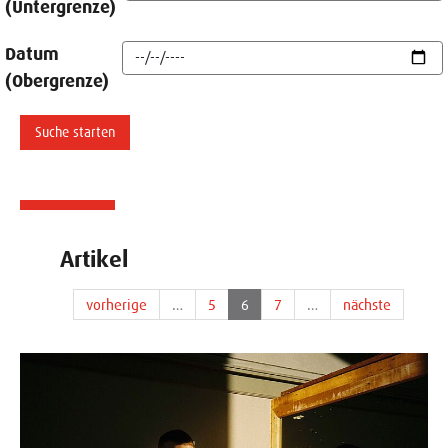
(Untergrenze)
Datum
(Obergrenze)
Artikel
vorherige
…
5
6
7
…
nächste