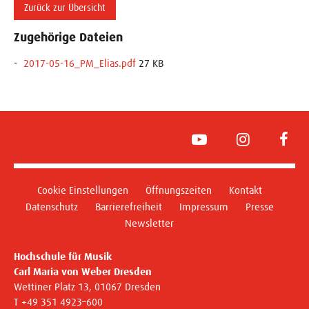
Zurück zur Übersicht
Zugehörige Dateien
2017-05-16_PM_Elias.pdf
27 KB
YouTube
Instagram
Face
Cookie Einstellungen
Öffnungszeiten
Kontakt
Datenschutz
Barrierefreiheit
Impressum
Presse
Newsletter
Hochschule für Musik
Carl Maria von Weber Dresden
Wettiner Platz 13, 01067 Dresden
T +49 351 4923–600