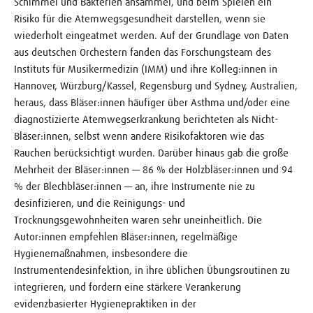
Schimmel und Bakterien ansammel, und beim Spielen ein
Risiko für die Atemwegsgesundheit darstellen, wenn sie
wiederholt eingeatmet werden. Auf der Grundlage von Daten
aus deutschen Orchestern fanden das Forschungsteam des
Instituts für Musikermedizin (IMM) und ihre Kolleg:innen in
Hannover, Würzburg/Kassel, Regensburg und Sydney, Australien,
heraus, dass Bläser:innen häufiger über Asthma und/oder eine
diagnostizierte Atemwegserkrankung berichteten als Nicht-
Bläser:innen, selbst wenn andere Risikofaktoren wie das
Rauchen berücksichtigt wurden. Darüber hinaus gab die große
Mehrheit der Bläser:innen — 86 % der Holzbläser:innen und 94
% der Blechbläser:innen — an, ihre Instrumente nie zu
desinfizieren, und die Reinigungs- und
Trocknungsgewohnheiten waren sehr uneinheitlich. Die
Autor:innen empfehlen Bläser:innen, regelmäßige
Hygienemaßnahmen, insbesondere die
Instrumentendesinfektion, in ihre üblichen Übungsroutinen zu
integrieren, und fordern eine stärkere Verankerung
evidenzbasierter Hygienepraktiken in der