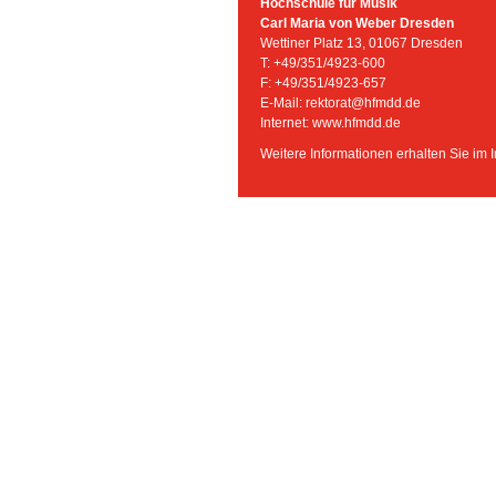
Hochschule für Musik
Carl Maria von Weber Dresden
Wettiner Platz 13, 01067 Dresden
T: +49/351/4923-600
F: +49/351/4923-657
E-Mail:
rektorat@hfmdd.de
Internet:
www.hfmdd.de
Weitere Informationen erhalten Sie im