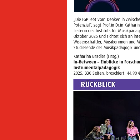
„Die IGP lebt vom Denken in Zwische
Potenzial“, sagt Prof.in Dr.in Katha
Leiterin des Instituts für Musikpäda
Oktober 2025 und richtet sich an int
Wissenschaftler, Musikerinnen und M
Studierende der Musikpädagogik und
Katharina Bradler (Hrsg.)
In-Between – Einblicke in Forschu
Instrumentalpädagogik
2025, 330 Seiten, broschiert, 44,90