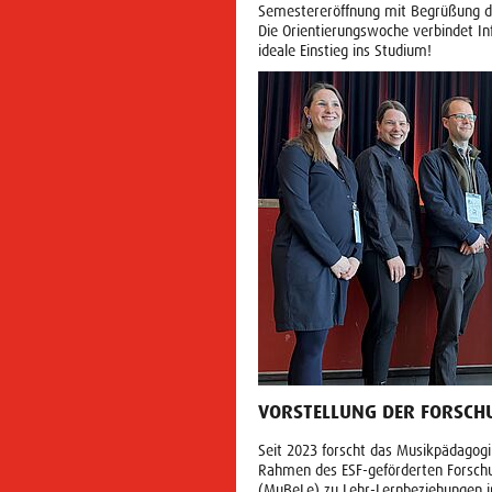
Semestereröffnung mit Begrüßung du
Die Orientierungswoche verbindet I
ideale Einstieg ins Studium!
VORSTELLUNG DER FORSCH
Seit 2023 forscht das Musikpädagogi
Rahmen des ESF-geförderten Forschu
(MuBeLe) zu Lehr-Lernbeziehungen in