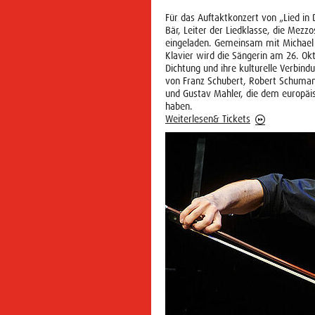
Für das Auftaktkonzert von „Lied in 
Bär, Leiter der Liedklasse, die Mezz
eingeladen. Gemeinsam mit Michael 
Klavier wird die Sängerin am 26. Ok
Dichtung und ihre kulturelle Verbind
von Franz Schubert, Robert Schuma
und Gustav Mahler, die dem europäis
haben.
Weiterlesen& Tickets