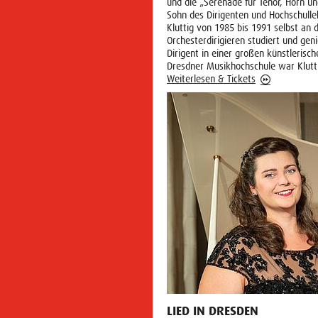
und die „Serenade für Tenor, Horn un
Sohn des Dirigenten und Hochschulle
Kluttig von 1985 bis 1991 selbst an
Orchesterdirigieren studiert und gen
Dirigent in einer großen künstlerisc
Dresdner Musikhochschule war Kluttig
Weiterlesen & Tickets
LIED IN DRESDEN