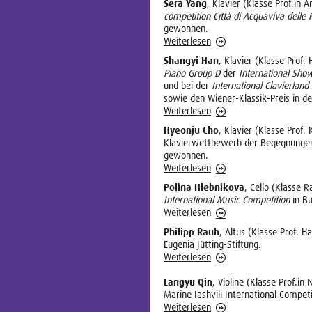
Sera Yang
, Klavier (Klasse Prof.in A
competition Città di Acquaviva delle 
gewonnen.
Weiterlesen
Shangyi Han
, Klavier (Klasse Prof.
Piano Group D
der
International Sho
und bei der
International Clavierland
sowie den Wiener-Klassik-Preis in 
Weiterlesen
Hyeonju Cho
, Klavier (Klasse Prof.
Klavierwettbewerb der Begegnungen 
gewonnen.
Weiterlesen
Polina Hlebnikova
, Cello (Klasse 
International Music Competition
in B
Weiterlesen
Philipp Rauh
, Altus (Klasse Prof. 
Eugenia Jütting-Stiftung.
Weiterlesen
Langyu Qin
, Violine (Klasse Prof.in
Marine Iashvili International Compet
Weiterlesen