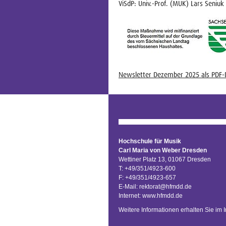
ViSdP: Univ.-Prof. (MUK) Lars Seniuk
Newsletter Dezember 2025 als PDF
Hochschule für Musik
Carl Maria von Weber Dresden
Wettiner Platz 13, 01067 Dresden
T: +49/351/4923-600
F: +49/351/4923-657
E-Mail:
rektorat@hfmdd.de
Internet:
www.hfmdd.de
Weitere Informationen erhalten Sie im