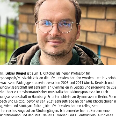
hil. Lukas Bugiel
ist zum 1. Oktober als neuer Professor für
kpädagogik/Musikdidaktik an die HfM Dresden berufen worden. Der in Rheinh
ewachsene Pädagoge studierte zwischen 2005 und 2011 Musik, Deutsch und
hungswissenschaft auf Lehramt an Gymnasien in Leipzig und promovierte 20
die Theorie transformatorischer musikalischer Bildungsprozesse im Fach
hungswissenschaft in Hamburg. Er unterrichtete an Gymnasien in Berlin, Main
bach und Leipzig, bevor er seit 2021 Lehraufträge an den Musikhochschulen i
ig, Wien und Stuttgart füllte. „Die HfM Dresden hat ein tolles, sehr
antenreiches Angebot an Studiengängen. Ich bemerke hier außerdem eine
ruchstimmung und den Mut, Neues zu wagen und zu entwickeln. Auf dieses