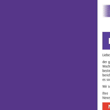
Liebe
der g
Woche
beste
beric
es so
Wir s
Ihre
News