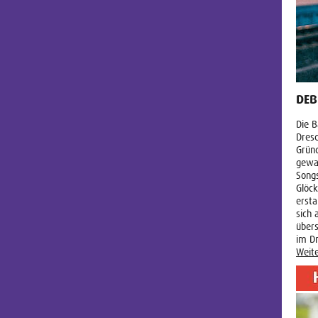
DEB
Die B
Dresd
Gründ
gewa
Songs
Glöck
ersta
sich 
übers
im Dr
Weite