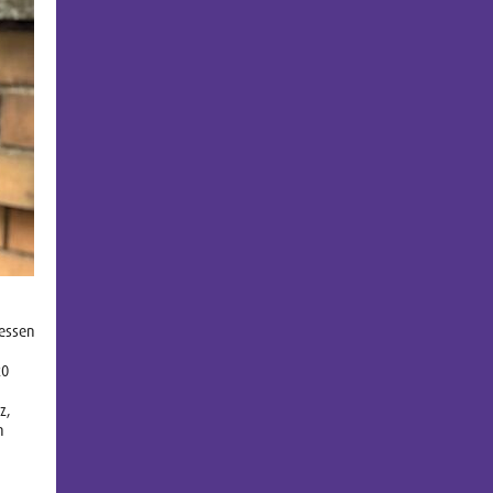
essen
20
z,
n