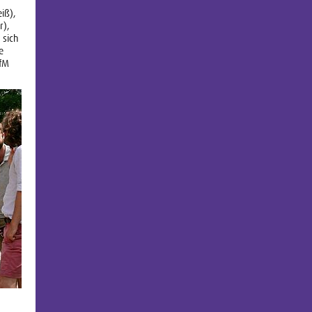
eiß),
r),
 sich
e
HfM