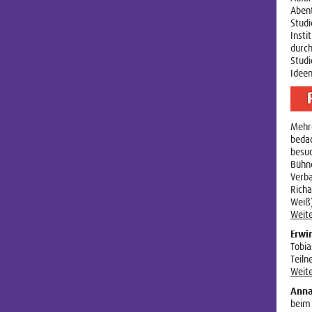
Abent
Studi
Insti
durc
Studi
Ideen
Mehr
bedac
besuc
Bühn
Verb
Rich
Weiß
Weite
Erwi
Tobia
Teiln
Weite
Anna
beim