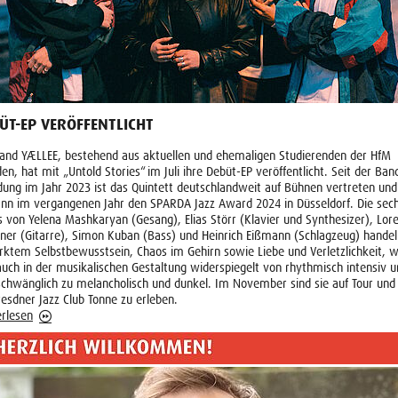
ÜT-EP VERÖFFENTLICHT
and YÆLLEE, bestehend aus aktuellen und ehemaligen Studierenden der HfM
en, hat mit „Untold Stories“ im Juli ihre Debüt-EP veröffentlicht. Seit der Ban
ung im Jahr 2023 ist das Quintett deutschlandweit auf Bühnen vertreten und
nn im vergangenen Jahr den SPARDA Jazz Award 2024 in Düsseldorf. Die sec
 von Yelena Mashkaryan (Gesang), Elias Störr (Klavier und Synthesizer), Lor
ner (Gitarre), Simon Kuban (Bass) und Heinrich Eißmann (Schlagzeug) hande
rktem Selbstbewusstsein, Chaos im Gehirn sowie Liebe und Verletzlichkeit, 
auch in der musikalischen Gestaltung widerspiegelt von rhythmisch intensiv 
chwänglich zu melancholisch und dunkel. Im November sind sie auf Tour und 
esdner Jazz Club Tonne zu erleben.
rlesen