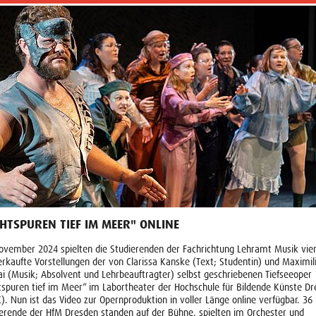
CHTSPUREN TIEF IM MEER" ONLINE
vember 2024 spielten die Studierenden der Fachrichtung Lehramt Musik vie
rkaufte Vorstellungen der von Clarissa Kanske (Text; Studentin) und Maximil
ai (Musik; Absolvent und Lehrbeauftragter) selbst geschriebenen Tiefseeoper
tspuren tief im Meer“ im Labortheater der Hochschule für Bildende Künste D
). Nun ist das Video zur Opernproduktion in voller Länge online verfügbar. 36
erende der HfM Dresden standen auf der Bühne, spielten im Orchester und