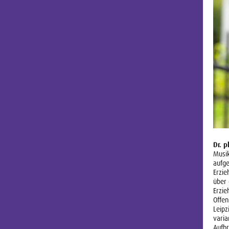
Dr. p
Musi
aufg
Erzie
über 
Erzie
Offen
Leipz
vari
Aufb