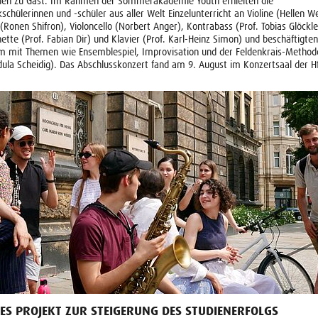
den zu Gast. Im Rahmen der Sommerakademie Youth erhielten die
schülerinnen und -schüler aus aller Welt Einzelunterricht an Violine (Hellen W
 (Ronen Shifron), Violoncello (Norbert Anger), Kontrabass (Prof. Tobias Glöckle
nette (Prof. Fabian Dir) und Klavier (Prof. Karl-Heinz Simon) und beschäftigten
m mit Themen wie Ensemblespiel, Improvisation und der Feldenkrais-Method
ula Scheidig). Das Abschlusskonzert fand am 9. August im Konzertsaal der 
.
ES PROJEKT ZUR STEIGERUNG DES STUDIENERFOLGS