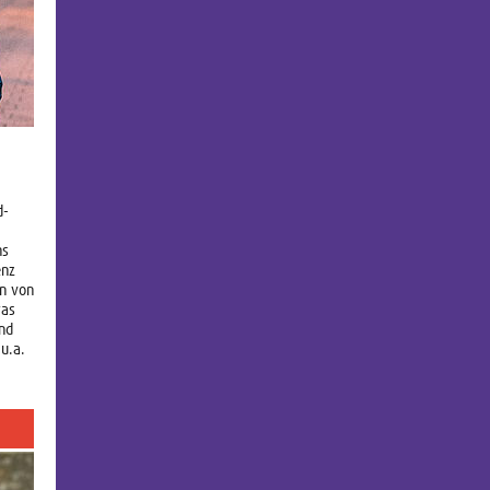
d-
hs
enz
ln von
was
und
u.a.