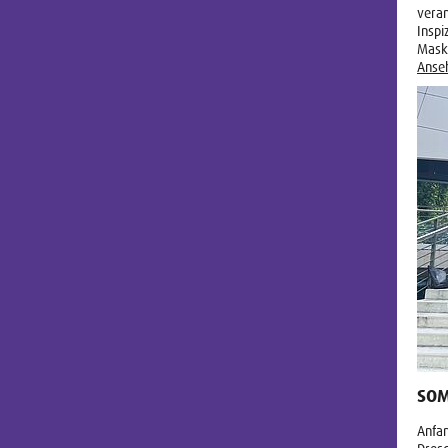
veran
Inspi
Mask
Anse
SOM
Anfan