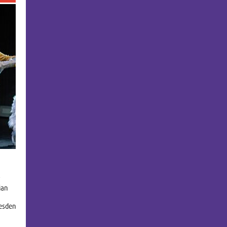
r
ian
resden