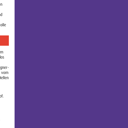
en
nd
olle
um
los
gner-
t vom
Hellen
of.
s