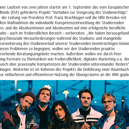
iner Laufzeit von zwei Jahren startet am 1. September das vom Europäische
lfonds (ESF) geförderte Projekt "Vorhaben zur Steigerung des Studienerfolgs".
 der Leitung von Prorektor Prof. Franz Brochhagen will die HfM Dresden mit
elten Maßnahmen die individuelle Kompetenzentwicklung der Studierenden
rn, und die Absolventinnen und Absolventen auf eine erfolgreiche berufliche
ahn – auch im freiberuflichen Bereich – vorbereiten. „Wir haben herausgefund
 psychosoziale Herausforderungen während des Studiums und mangelnde
sorientierung den Studienverlauf unserer Studierenden beeinträchtigen könn
iesen Problemen zu begegnen, wollen wir den Studierenden proaktiv
prechende Beratungsangebote machen. Außerdem wollen wir durch Peer-
ing-Formate zu Thematiken wie Freiberuflichkeit, digitales Marketing u.a. de
usch über praxisnahe Kompetenzen der Studierenden untereinander fördern“
hagen. Weiterhin ist im Rahmen des Projekts die Einführung einer Raumbuc
ur einfacheren und effizienteren Nutzung der Übungsräume an der HfM gepla