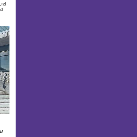
 und
nd
fM