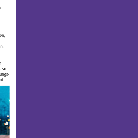
n
en,
en.
n
, so
hungs-
nt.