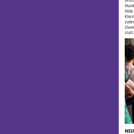
Dres
Musik
Viola
Klari
zude
(Gund
statt
NEU