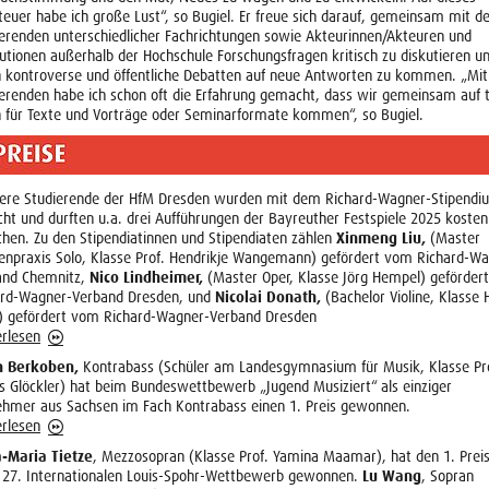
euer habe ich große Lust“, so Bugiel. Er freue sich darauf, gemeinsam mit d
erenden unterschiedlicher Fachrichtungen sowie Akteurinnen/Akteuren und
tutionen außerhalb der Hochschule Forschungsfragen kritisch zu diskutieren u
h kontroverse und öffentliche Debatten auf neue Antworten zu kommen. „Mit
erenden habe ich schon oft die Erfahrung gemacht, dass wir gemeinsam auf t
 für Texte und Vorträge oder Seminarformate kommen“, so Bugiel.
ere Studierende der HfM Dresden wurden mit dem Richard-Wagner-Stipendi
ht und durften u.a. drei Aufführungen der Bayreuther Festspiele 2025 kosten
Xinmeng Liu,
hen. Zu den Stipendiatinnen und Stipendiaten zählen
(Master
enpraxis Solo, Klasse Prof. Hendrikje Wangemann) gefördert vom Richard-Wa
Nico Lindheimer,
and Chemnitz,
(Master Oper, Klasse Jörg Hempel) geförder
Nicolai Donath,
ard-Wagner-Verband Dresden, und
(Bachelor Violine, Klasse 
) gefördert vom Richard-Wagner-Verband Dresden
rlesen
n Berkoben,
Kontrabass (Schüler am Landesgymnasium für Musik, Klasse Pr
s Glöckler) hat beim Bundeswettbewerb „Jugend Musiziert“ als einziger
ehmer aus Sachsen im Fach Kontrabass einen 1. Preis gewonnen.
rlesen
-Maria Tietze
, Mezzosopran (Klasse Prof. Yamina Maamar), hat den 1. Prei
Lu Wang
 27. Internationalen Louis-Spohr-Wettbewerb gewonnen.
, Sopran