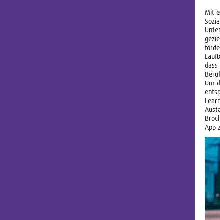
Mit e
Sozia
Unter
gezi
förde
Laufb
dass
Beruf
Um d
ents
Learn
Austa
Broch
App z