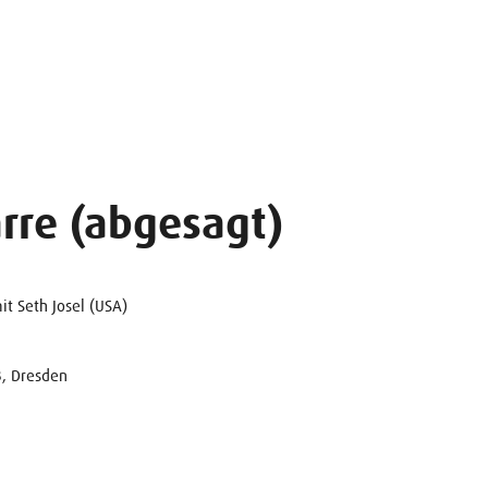
arre (abgesagt)
t Seth Josel (USA)
3, Dresden